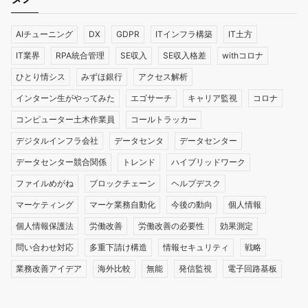
AIチューニング
DX
GDPR
ITインフラ構築
IT土方
IT業界
RPA統合管理
SE収入
SE収入格差
withコロナ
ひとり情シス
みずほ銀行
アクセス解析
インターン生がやってみた
エゴサーチ
キャリア監視
コロナ
コンピューター土木作業員
コールトラッカー
デジタルインフラ会社
データセンタ
データセンター
データセンター競合関係
トレンド
ハイブリッドワーク
ファイルめがね
ブロックチェーン
ヘルプデスク
マーケティング
マーケ業務自動化
今後の動向
個人情報
個人情報保護法
労働改善
労働改善の必要性
効果測定
問い合わせ対応
多重下請け構造
情報セキュリティ
戦略
業務改善アイデア
海外比較
無能
発信監視
電子回路基板