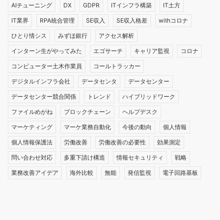
AIチューニング
DX
GDPR
ITインフラ構築
IT土方
IT業界
RPA統合管理
SE収入
SE収入格差
withコロナ
ひとり情シス
みずほ銀行
アクセス解析
インターン生がやってみた
エゴサーチ
キャリア監視
コロナ
コンピューター土木作業員
コールトラッカー
デジタルインフラ会社
データセンタ
データセンター
データセンター競合関係
トレンド
ハイブリッドワーク
ファイルめがね
ブロックチェーン
ヘルプデスク
マーケティング
マーケ業務自動化
今後の動向
個人情報
個人情報保護法
労働改善
労働改善の必要性
効果測定
問い合わせ対応
多重下請け構造
情報セキュリティ
戦略
業務改善アイデア
海外比較
無能
発信監視
電子回路基板