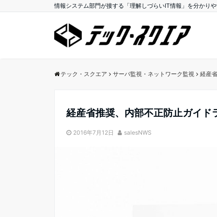
情報システム部門が接する「理解しづらいIT情報」を分かり
テック・スクエア
サーバ監視・ネットワーク監視
経産省
経産省推奨、内部不正防止ガイドラ
2016年7月12日
salesNWS