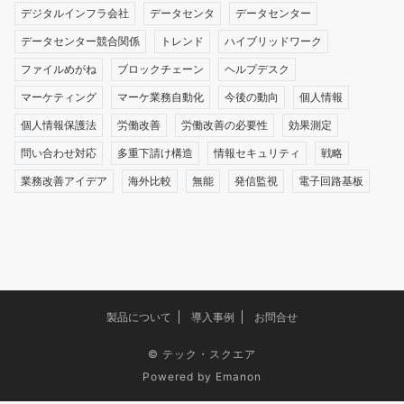
デジタルインフラ会社
データセンタ
データセンター
データセンター競合関係
トレンド
ハイブリッドワーク
ファイルめがね
ブロックチェーン
ヘルプデスク
マーケティング
マーケ業務自動化
今後の動向
個人情報
個人情報保護法
労働改善
労働改善の必要性
効果測定
問い合わせ対応
多重下請け構造
情報セキュリティ
戦略
業務改善アイデア
海外比較
無能
発信監視
電子回路基板
製品について
導入事例
お問合せ
©
テック・スクエア
Powered by
Emanon