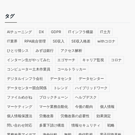
タグ
AIチューニング
DX
GDPR
ITインフラ構築
IT土方
IT業界
RPA統合管理
SE収入
SE収入格差
withコロナ
ひとり情シス
みずほ銀行
アクセス解析
インターン生がやってみた
エゴサーチ
キャリア監視
コロナ
コンピューター土木作業員
コールトラッカー
デジタルインフラ会社
データセンタ
データセンター
データセンター競合関係
トレンド
ハイブリッドワーク
ファイルめがね
ブロックチェーン
ヘルプデスク
マーケティング
マーケ業務自動化
今後の動向
個人情報
個人情報保護法
労働改善
労働改善の必要性
効果測定
問い合わせ対応
多重下請け構造
情報セキュリティ
戦略
業務改善アイデア
海外比較
無能
発信監視
電子回路基板