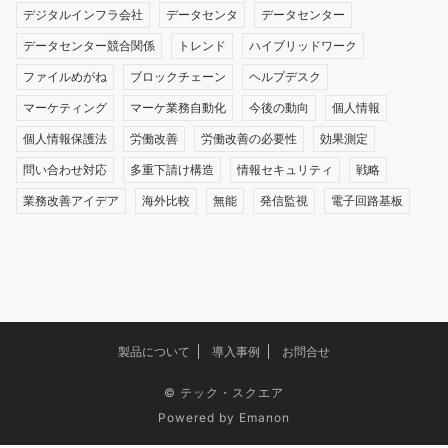
デジタルインフラ会社
データセンタ
データセンター
データセンター競合関係
トレンド
ハイブリッドワーク
ファイルめがね
ブロックチェーン
ヘルプデスク
マーケティング
マーケ業務自動化
今後の動向
個人情報
個人情報保護法
労働改善
労働改善の必要性
効果測定
問い合わせ対応
多重下請け構造
情報セキュリティ
戦略
業務改善アイデア
海外比較
無能
発信監視
電子回路基板
製品について
導入事例
お問合せ
©
テック・スクエア
Powered by
Emanon