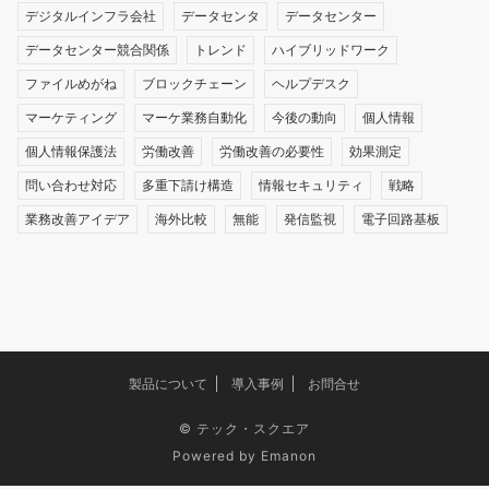
デジタルインフラ会社
データセンタ
データセンター
データセンター競合関係
トレンド
ハイブリッドワーク
ファイルめがね
ブロックチェーン
ヘルプデスク
マーケティング
マーケ業務自動化
今後の動向
個人情報
個人情報保護法
労働改善
労働改善の必要性
効果測定
問い合わせ対応
多重下請け構造
情報セキュリティ
戦略
業務改善アイデア
海外比較
無能
発信監視
電子回路基板
製品について
導入事例
お問合せ
©
テック・スクエア
Powered by
Emanon