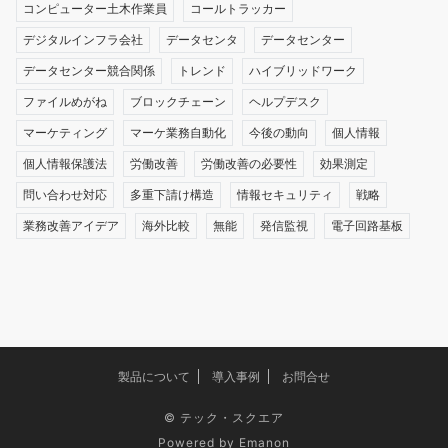
コンピューター土木作業員
コールトラッカー
デジタルインフラ会社
データセンタ
データセンター
データセンター競合関係
トレンド
ハイブリッドワーク
ファイルめがね
ブロックチェーン
ヘルプデスク
マーケティング
マーケ業務自動化
今後の動向
個人情報
個人情報保護法
労働改善
労働改善の必要性
効果測定
問い合わせ対応
多重下請け構造
情報セキュリティ
戦略
業務改善アイデア
海外比較
無能
発信監視
電子回路基板
製品について
導入事例
お問合せ
©
テック・スクエア
Powered by
Emanon