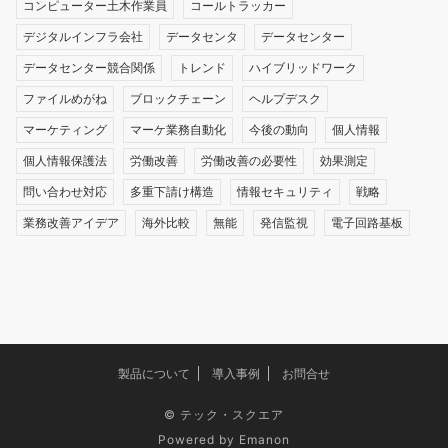
コンピューター土木作業員
コールトラッカー
デジタルインフラ会社
データセンタ
データセンター
データセンター競合関係
トレンド
ハイブリッドワーク
ファイルめがね
ブロックチェーン
ヘルプデスク
マーケティング
マーケ業務自動化
今後の動向
個人情報
個人情報保護法
労働改善
労働改善の必要性
効果測定
問い合わせ対応
多重下請け構造
情報セキュリティ
戦略
業務改善アイデア
海外比較
無能
発信監視
電子回路基板
製品について
導入事例
お問合せ
©
テック・スクエア
Powered by
Emanon