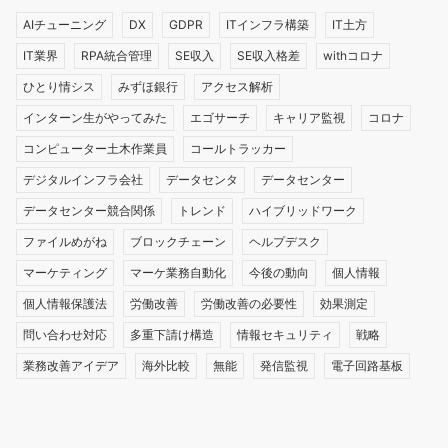
AIチューニング
DX
GDPR
ITインフラ構築
IT土方
IT業界
RPA統合管理
SE収入
SE収入格差
withコロナ
ひとり情シス
みずほ銀行
アクセス解析
インターン生がやってみた
エゴサーチ
キャリア監視
コロナ
コンピューター土木作業員
コールトラッカー
デジタルインフラ会社
データセンタ
データセンター
データセンター競合関係
トレンド
ハイブリッドワーク
ファイルめがね
ブロックチェーン
ヘルプデスク
マーケティング
マーケ業務自動化
今後の動向
個人情報
個人情報保護法
労働改善
労働改善の必要性
効果測定
問い合わせ対応
多重下請け構造
情報セキュリティ
戦略
業務改善アイデア
海外比較
無能
発信監視
電子回路基板