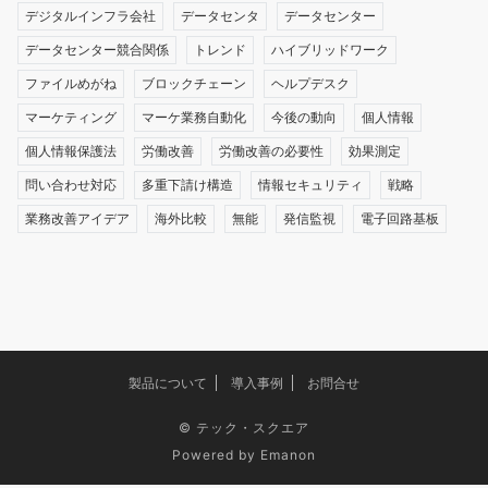
デジタルインフラ会社
データセンタ
データセンター
データセンター競合関係
トレンド
ハイブリッドワーク
ファイルめがね
ブロックチェーン
ヘルプデスク
マーケティング
マーケ業務自動化
今後の動向
個人情報
個人情報保護法
労働改善
労働改善の必要性
効果測定
問い合わせ対応
多重下請け構造
情報セキュリティ
戦略
業務改善アイデア
海外比較
無能
発信監視
電子回路基板
製品について
導入事例
お問合せ
©
テック・スクエア
Powered by
Emanon