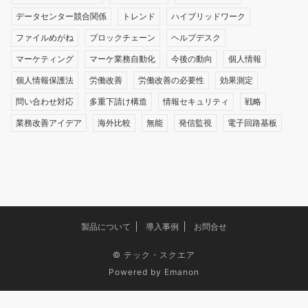
データセンター競合関係
トレンド
ハイブリッドワーク
ファイルめがね
ブロックチェーン
ヘルプデスク
マーケティング
マーケ業務自動化
今後の動向
個人情報
個人情報保護法
労働改善
労働改善の必要性
効果測定
問い合わせ対応
多重下請け構造
情報セキュリティ
戦略
業務改善アイデア
海外比較
無能
発信監視
電子回路基板
製品について
導入事例
お問合せ
©
テック・スクエア
Powered by
Emanon