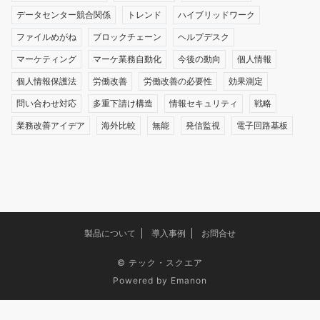
データセンター競合関係
トレンド
ハイブリッドワーク
ファイルめがね
ブロックチェーン
ヘルプデスク
マーケティング
マーケ業務自動化
今後の動向
個人情報
個人情報保護法
労働改善
労働改善の必要性
効果測定
問い合わせ対応
多重下請け構造
情報セキュリティ
戦略
業務改善アイデア
海外比較
無能
発信監視
電子回路基板
製品について
導入事例
お問合せ
©
テック・スクエア
Powered by
Emanon