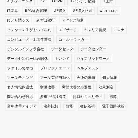
AIチューニング
DX
GDPR
ITインフラ構築
IT土方
IT業界
RPA統合管理
SE収入
SE収入格差
withコロナ
ひとり情シス
みずほ銀行
アクセス解析
インターン生がやってみた
エゴサーチ
キャリア監視
コロナ
コンピューター土木作業員
コールトラッカー
デジタルインフラ会社
データセンタ
データセンター
データセンター競合関係
トレンド
ハイブリッドワーク
ファイルめがね
ブロックチェーン
ヘルプデスク
マーケティング
マーケ業務自動化
今後の動向
個人情報
個人情報保護法
労働改善
労働改善の必要性
効果測定
問い合わせ対応
多重下請け構造
情報セキュリティ
戦略
業務改善アイデア
海外比較
無能
発信監視
電子回路基板