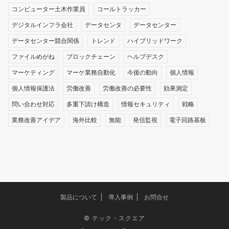
コンピューター土木作業員
コールトラッカー
デジタルインフラ会社
データセンタ
データセンター
データセンター競合関係
トレンド
ハイブリッドワーク
ファイルめがね
ブロックチェーン
ヘルプデスク
マーケティング
マーケ業務自動化
今後の動向
個人情報
個人情報保護法
労働改善
労働改善の必要性
効果測定
問い合わせ対応
多重下請け構造
情報セキュリティ
戦略
業務改善アイデア
海外比較
無能
発信監視
電子回路基板
製品について
導入事例
お問合せ
©
テック・スクエア