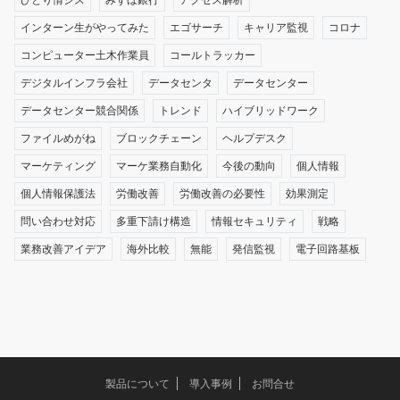
インターン生がやってみた
エゴサーチ
キャリア監視
コロナ
コンピューター土木作業員
コールトラッカー
デジタルインフラ会社
データセンタ
データセンター
データセンター競合関係
トレンド
ハイブリッドワーク
ファイルめがね
ブロックチェーン
ヘルプデスク
マーケティング
マーケ業務自動化
今後の動向
個人情報
個人情報保護法
労働改善
労働改善の必要性
効果測定
問い合わせ対応
多重下請け構造
情報セキュリティ
戦略
業務改善アイデア
海外比較
無能
発信監視
電子回路基板
製品について
導入事例
お問合せ