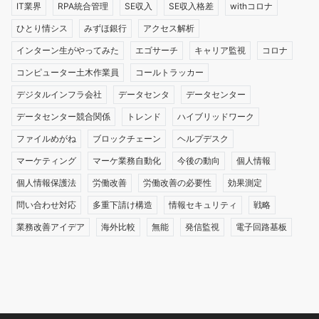
IT業界
RPA統合管理
SE収入
SE収入格差
withコロナ
ひとり情シス
みずほ銀行
アクセス解析
インターン生がやってみた
エゴサーチ
キャリア監視
コロナ
コンピューター土木作業員
コールトラッカー
デジタルインフラ会社
データセンタ
データセンター
データセンター競合関係
トレンド
ハイブリッドワーク
ファイルめがね
ブロックチェーン
ヘルプデスク
マーケティング
マーケ業務自動化
今後の動向
個人情報
個人情報保護法
労働改善
労働改善の必要性
効果測定
問い合わせ対応
多重下請け構造
情報セキュリティ
戦略
業務改善アイデア
海外比較
無能
発信監視
電子回路基板