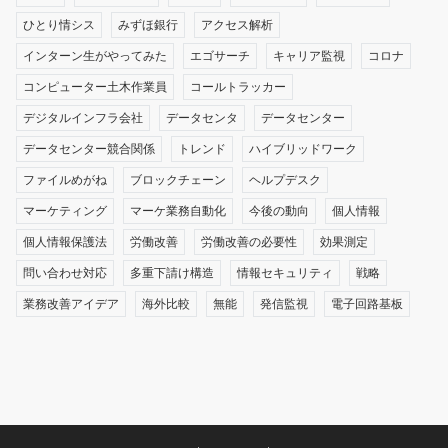
ひとり情シス
みずほ銀行
アクセス解析
インターン生がやってみた
エゴサーチ
キャリア監視
コロナ
コンピューター土木作業員
コールトラッカー
デジタルインフラ会社
データセンタ
データセンター
データセンター競合関係
トレンド
ハイブリッドワーク
ファイルめがね
ブロックチェーン
ヘルプデスク
マーケティング
マーケ業務自動化
今後の動向
個人情報
個人情報保護法
労働改善
労働改善の必要性
効果測定
問い合わせ対応
多重下請け構造
情報セキュリティ
戦略
業務改善アイデア
海外比較
無能
発信監視
電子回路基板