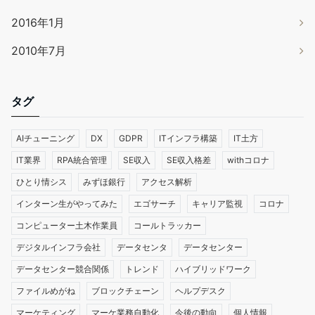
2016年1月
2010年7月
タグ
AIチューニング
DX
GDPR
ITインフラ構築
IT土方
IT業界
RPA統合管理
SE収入
SE収入格差
withコロナ
ひとり情シス
みずほ銀行
アクセス解析
インターン生がやってみた
エゴサーチ
キャリア監視
コロナ
コンピューター土木作業員
コールトラッカー
デジタルインフラ会社
データセンタ
データセンター
データセンター競合関係
トレンド
ハイブリッドワーク
ファイルめがね
ブロックチェーン
ヘルプデスク
マーケティング
マーケ業務自動化
今後の動向
個人情報