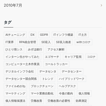
2010年7月
タグ
AIチューニング
DX
GDPR
ITインフラ構築
IT土方
IT業界
RPA統合管理
SE収入
SE収入格差
withコロナ
ひとり情シス
みずほ銀行
アクセス解析
インターン生がやってみた
エゴサーチ
キャリア監視
コロナ
コンピューター土木作業員
コールトラッカー
デジタルインフラ会社
データセンタ
データセンター
データセンター競合関係
トレンド
ハイブリッドワーク
ファイルめがね
ブロックチェーン
ヘルプデスク
マーケティング
マーケ業務自動化
今後の動向
個人情報
個人情報保護法
労働改善
労働改善の必要性
効果測定