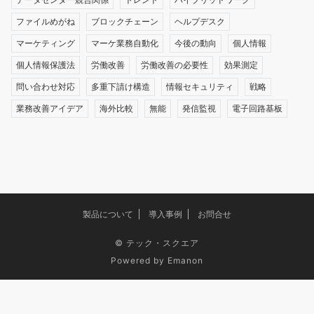
ファイルめがね
ブロックチェーン
ヘルプデスク
マーケティング
マーケ業務自動化
今後の動向
個人情報
個人情報保護法
労働改善
労働改善の必要性
効果測定
問い合わせ対応
多重下請け構造
情報セキュリティ
戦略
業務改善アイデア
海外比較
無能
発信監視
電子回路基板
製品について
導入事例
お問合せ
©
テック・スクエア
Powered by
Emanon