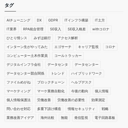
タグ
AIチューニング
DX
GDPR
ITインフラ構築
IT土方
IT業界
RPA統合管理
SE収入
SE収入格差
withコロナ
ひとり情シス
みずほ銀行
アクセス解析
インターン生がやってみた
エゴサーチ
キャリア監視
コロナ
コンピューター土木作業員
コールトラッカー
デジタルインフラ会社
データセンタ
データセンター
データセンター競合関係
トレンド
ハイブリッドワーク
ファイルめがね
ブロックチェーン
ヘルプデスク
マーケティング
マーケ業務自動化
今後の動向
個人情報
個人情報保護法
労働改善
労働改善の必要性
効果測定
問い合わせ対応
多重下請け構造
情報セキュリティ
戦略
業務改善アイデア
海外比較
無能
発信監視
電子回路基板