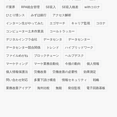
IT業界
RPA統合管理
SE収入
SE収入格差
withコロナ
ひとり情シス
みずほ銀行
アクセス解析
インターン生がやってみた
エゴサーチ
キャリア監視
コロナ
コンピューター土木作業員
コールトラッカー
デジタルインフラ会社
データセンタ
データセンター
データセンター競合関係
トレンド
ハイブリッドワーク
ファイルめがね
ブロックチェーン
ヘルプデスク
マーケティング
マーケ業務自動化
今後の動向
個人情報
個人情報保護法
労働改善
労働改善の必要性
効果測定
問い合わせ対応
多重下請け構造
情報セキュリティ
戦略
業務改善アイデア
海外比較
無能
発信監視
電子回路基板