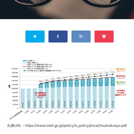
出典URL：https://www.meti.go.jp/policy/it_policy/jinzai/houkokusyo.pdf