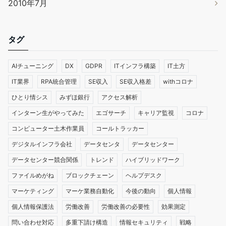
2010年7月
タグ
AIチューニング
DX
GDPR
ITインフラ構築
IT土方
IT業界
RPA統合管理
SE収入
SE収入格差
withコロナ
ひとり情シス
みずほ銀行
アクセス解析
インターン生がやってみた
エゴサーチ
キャリア監視
コロナ
コンピューター土木作業員
コールトラッカー
デジタルインフラ会社
データセンタ
データセンター
データセンター競合関係
トレンド
ハイブリッドワーク
ファイルめがね
ブロックチェーン
ヘルプデスク
マーケティング
マーケ業務自動化
今後の動向
個人情報
個人情報保護法
労働改善
労働改善の必要性
効果測定
問い合わせ対応
多重下請け構造
情報セキュリティ
戦略